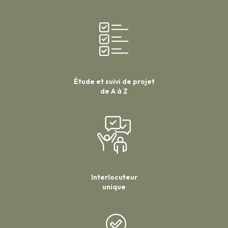
Étude et suivi de projet
de A à Z
Interlocuteur
unique