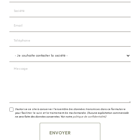
Société
Email
Téléphone
Je souhaite contacter la société
Message
J'autorise ce site à conserver l'ensemble des données transmises dans ce formulaire
pour faciliter le suivi et le traitement de ma demande.
(Aucune exploitation commerciale
ne sera faite des données conservées. Voir notre
politique de confidentialité
)