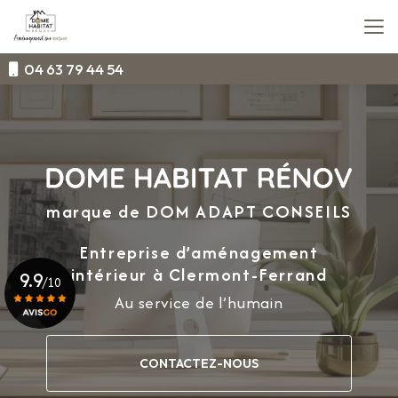
Aller
au
contenu
principal
04 63 79 44 54
marque de DOM ADAPT CONSEILS
Entreprise d’aménagement
intérieur
à Clermont-Ferrand
9.9
/10
Au service de l’humain
Voir le certificat
CONTACTEZ-NOUS