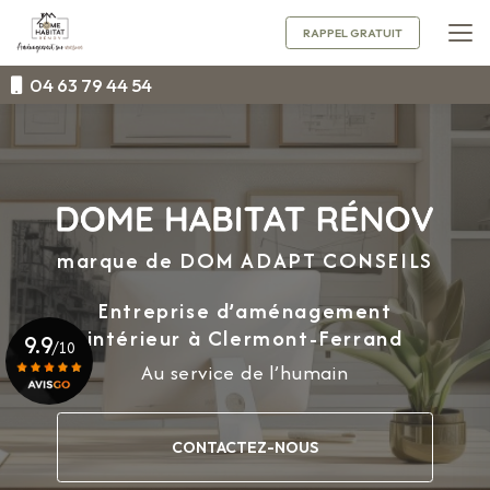
Aller
au
RAPPEL GRATUIT
contenu
principal
04 63 79 44 54
marque de DOM ADAPT CONSEILS
Entreprise d’aménagement
intérieur
à Clermont-Ferrand
9.9
/10
Au service de l’humain
Voir le certificat
CONTACTEZ-NOUS