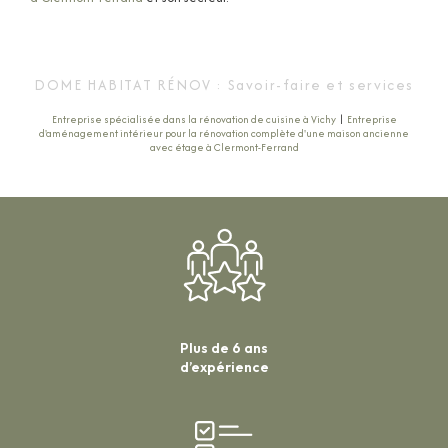
DOME HABITAT RÉNOV : Savoir-faire et services
Entreprise spécialisée dans la rénovation de cuisine à Vichy
|
Entreprise
d'aménagement intérieur pour la rénovation complète d'une maison ancienne
avec étage à Clermont-Ferrand
Plus de 6 ans
d’expérience