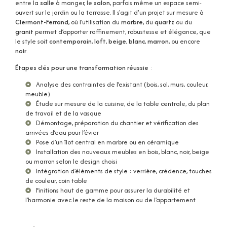
entre la
salle
à manger, le
salon
, parfois même un espace semi-
ouvert sur le jardin ou la terrasse. Il s'agit d'un projet sur mesure à
Clermont-Ferrand
, où l’utilisation du
marbre
, du
quartz
ou du
granit
permet d’apporter raffinement, robustesse et élégance, que
le style soit
contemporain
,
loft
,
beige
,
blanc
,
marron
, ou encore
noir
.
Étapes clés pour une transformation réussie
:
Analyse des contraintes de l’existant (bois, sol, murs, couleur,
meuble)
Étude sur mesure de la cuisine, de la table centrale, du plan
de travail et de la vasque
Démontage, préparation du chantier et vérification des
arrivées d’eau pour l’évier
Pose d’un îlot central en marbre ou en céramique
Installation des nouveaux meubles en bois, blanc, noir, beige
ou marron selon le design choisi
Intégration d’éléments de style : verrière, crédence, touches
de couleur, coin table
Finitions haut de gamme pour assurer la durabilité et
l’harmonie avec le reste de la maison ou de l’appartement