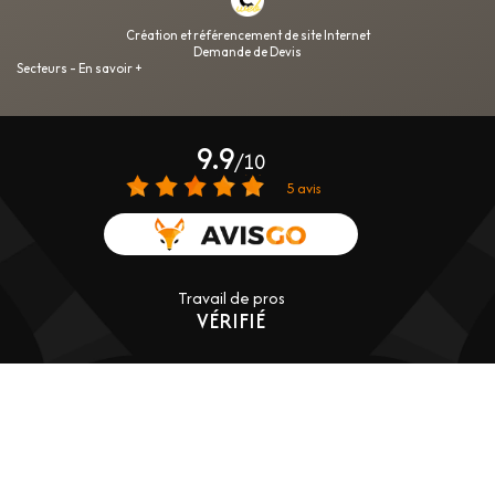
Création et référencement de site Internet
Demande de Devis
Secteurs
-
En savoir +
DOME HABITAT RÉNOV
Sitemap
DOME HABITAT RÉNOV
Entreprise d’aménagement intérieur à Clermont-
9.9
/10
Ferrand
5 avis
Fermer
Entreprise d’aménagement intérieur à Clermont-Ferrand
Transformation de garage en pièce à vivre avec baie vitrée à ouverture
totale
Travail de pros
Transformation d'une cuisine ancienne en bois en cuisine moderne
VÉRIFIÉ
avec îlot central en marbre
Aménagement complet de salle de bain avec baignoire, à qui
s’adresser ?
Rénovation de cuisine moderne avec hotte intégrée
À qui faire appel pour la réhabilitation d'une maison de campagne
abandonnée avec étage ?
Zone géographique