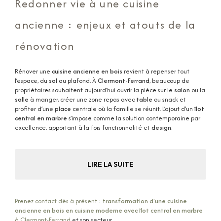
Redonner vie à une cuisine
ancienne : enjeux et atouts de la
rénovation
Rénover une
cuisine ancienne en bois
revient à repenser tout
l’espace, du
sol
au plafond. À
Clermont-Ferrand
, beaucoup de
propriétaires souhaitent aujourd’hui ouvrir la pièce sur le
salon
ou la
salle
à manger, créer une zone repas avec
table
ou snack et
profiter d’une
place
centrale où la famille se réunit. L’ajout d’un
îlot
central en marbre
s’impose comme la solution contemporaine par
excellence, apportant à la fois fonctionnalité et
design
.
LIRE LA SUITE
Prenez contact dès à présent :
transformation d'une cuisine
ancienne en bois en cuisine moderne avec îlot central en marbre
à Clermont-Ferrand
et son secteur.