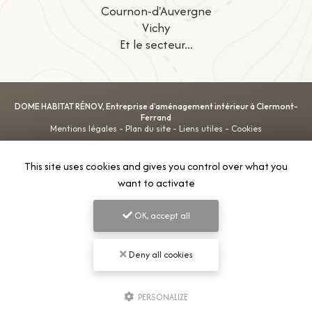
Cournon-d'Auvergne
Vichy
Et le secteur...
DOME HABITAT RÉNOV, Entreprise d’aménagement intérieur à Clermont-
Ferrand
Mentions légales
-
Plan du site
-
Liens utiles
-
Cookies
This site uses cookies and gives you control over what you
Création et référencement de site Internet
want to activate
Demande de Devis
Secteurs
-
En savoir +
DOME HABITAT RÉNOV
Sitemap
OK, accept all
DOME HABITAT RÉNOV
Entreprise d’aménagement intérieur à Clermont-
9.9
/10
Ferrand
Deny all cookies
5 avis
Fermer
Entreprise d’aménagement intérieur à Clermont-Ferrand
PERSONALIZE