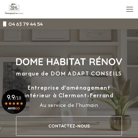
Aller
au
contenu
principal
04 63 79 44 54
marque de DOM ADAPT CONSEILS
Entreprise d’aménagement
intérieur
à Clermont-Ferrand
9.9
/10
Au service de l’humain
Voir le certificat
CONTACTEZ-NOUS