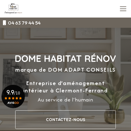
Aller
au
contenu
principal
04 63 79 44 54
marque de DOM ADAPT CONSEILS
Entreprise d’aménagement
intérieur
à Clermont-Ferrand
9.9
/10
Au service de l’humain
Voir le certificat
CONTACTEZ-NOUS