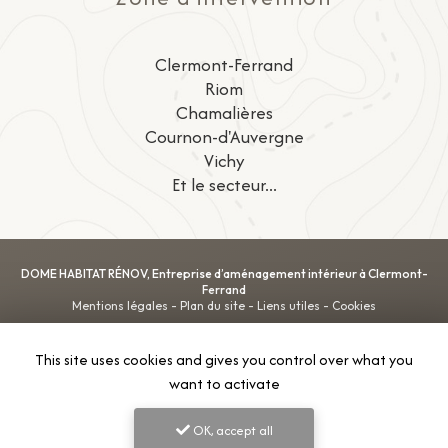
Clermont-Ferrand
Riom
Chamalières
Cournon-d'Auvergne
Vichy
Et le secteur...
DOME HABITAT RÉNOV, Entreprise d’aménagement intérieur à Clermont-
Ferrand
Mentions légales
-
Plan du site
-
Liens utiles
-
Cookies
This site uses cookies and gives you control over what you
Création et référencement de site Internet
want to activate
Demande de Devis
Secteurs
-
En savoir +
DOME HABITAT RÉNOV
Sitemap
OK, accept all