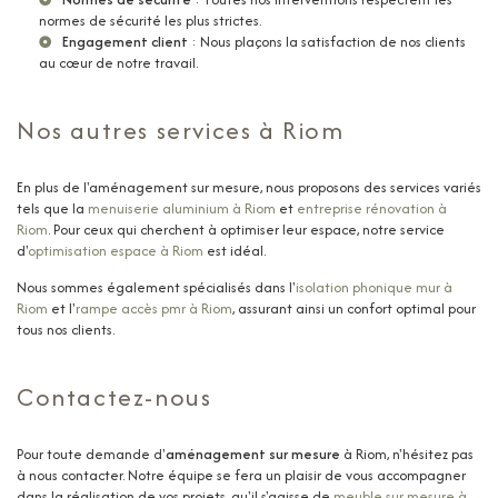
normes de sécurité les plus strictes.
Engagement client
: Nous plaçons la satisfaction de nos clients
au cœur de notre travail.
Nos autres services à Riom
En plus de l'aménagement sur mesure, nous proposons des services variés
tels que la
menuiserie aluminium à Riom
et
entreprise rénovation à
Riom
. Pour ceux qui cherchent à optimiser leur espace, notre service
d'
optimisation espace à Riom
est idéal.
Nous sommes également spécialisés dans l'
isolation phonique mur à
Riom
et l'
rampe accès pmr à Riom
, assurant ainsi un confort optimal pour
tous nos clients.
Contactez-nous
Pour toute demande d'
aménagement sur mesure
à Riom, n'hésitez pas
à nous contacter. Notre équipe se fera un plaisir de vous accompagner
dans la réalisation de vos projets, qu'il s'agisse de
meuble sur mesure à