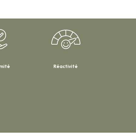
imité
Réactivité