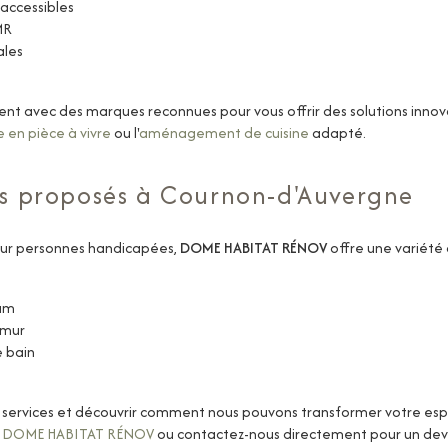
accessibles
MR
ales
nt avec des marques reconnues pour vous offrir des solutions inn
 en pièce à vivre
ou l'
aménagement de cuisine
adapté.
es proposés à Cournon-d'Auvergne
ur personnes handicapées,
DOME HABITAT RÉNOV
offre une variété 
ium
 mur
e bain
os services et découvrir comment nous pouvons transformer votre espa
 DOME HABITAT RÉNOV
ou contactez-nous directement pour un devi