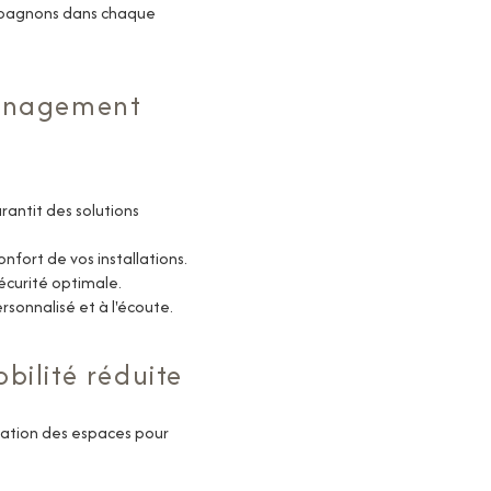
mpagnons dans chaque
ménagement
rantit des solutions
onfort de vos installations.
écurité optimale
.
ersonnalisé et à l'écoute.
ilité réduite
tation des espaces pour