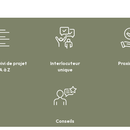
ivi de projet
Interlocuteur
Prox
A à Z
unique
Conseils