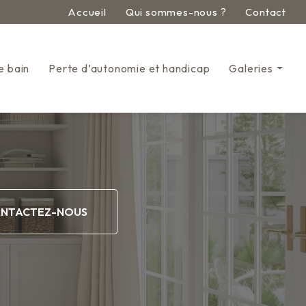
econdaire
Accueil
Qui sommes-nous ?
Contact
e bain
Perte d’autonomie et handicap
Galeries
Aménagement pour entrepr
Aménagement intérieur
Cuisine
Salle de bain
NTACTEZ-NOUS