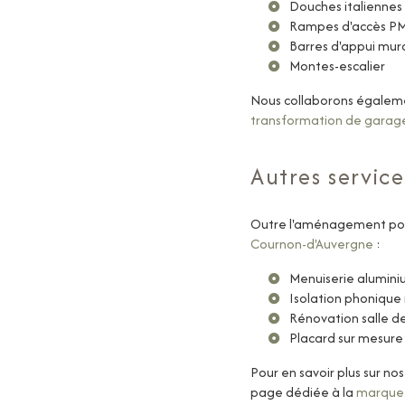
Douches italiennes 
Rampes d'accès P
Barres d'appui mur
Montes-escalier
Nous collaborons égaleme
transformation de garage
Autres servic
Outre l'aménagement po
Cournon-d'Auvergne
:
Menuiserie alumin
Isolation phonique
Rénovation salle d
Placard sur mesure
Pour en savoir plus sur n
page dédiée à la
marque