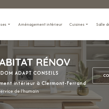
Navigation s
ises
Aménagement intérieur
Cuisines
Salle d
Cuisines classiques
Mini-cuisines
e DOM ADAPT CONSEILS
CO
ment intérieur
à Clermont-Ferrand
service de l’humain