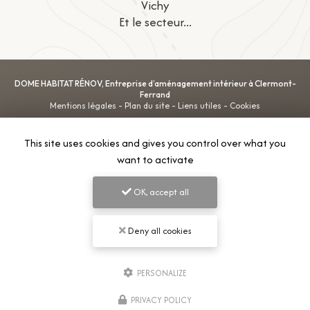
Vichy
Et le secteur...
DOME HABITAT RÉNOV, Entreprise d’aménagement intérieur à Clermont-
Ferrand
Mentions légales
-
Plan du site
-
Liens utiles
-
Cookies
This site uses cookies and gives you control over what you
Création et référencement de site Internet
want to activate
Demande de Devis
Secteurs
-
En savoir +
DOME HABITAT RÉNOV
Sitemap
OK, accept all
DOME HABITAT RÉNOV
Entreprise d’aménagement intérieur à Clermont-
9.9
/10
Ferrand
Deny all cookies
5 avis
Fermer
Entreprise d’aménagement intérieur à Clermont-Ferrand
PERSONALIZE
Aménagement complet de salle de bain avec baignoire, à qui
PRIVACY POLICY
s’adresser ?