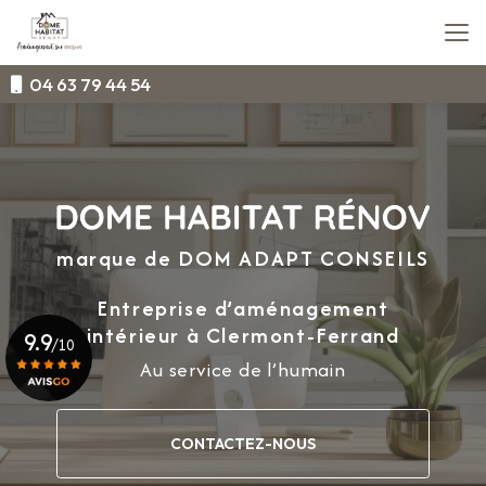
Aller
au
contenu
principal
04 63 79 44 54
marque de DOM ADAPT CONSEILS
Entreprise d’aménagement
intérieur
à Clermont-Ferrand
9.9
/10
Au service de l’humain
Voir le certificat
CONTACTEZ-NOUS