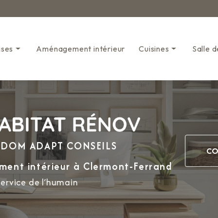
Navigation s
ises
Aménagement intérieur
Cuisines
Salle d
Cuisines classiques
Mini-cuisines
e DOM ADAPT CONSEILS
CO
ment intérieur
à Clermont-Ferrand
service de l’humain