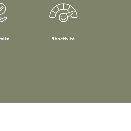
imité
Réactivité