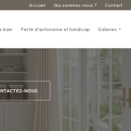
econdaire
Accueil
Qui sommes-nous ?
Contact
e bain
Perte d’autonomie et handicap
Galeries
Aménagement pour entrepr
Aménagement intérieur
Cuisine
Salle de bain
NTACTEZ-NOUS