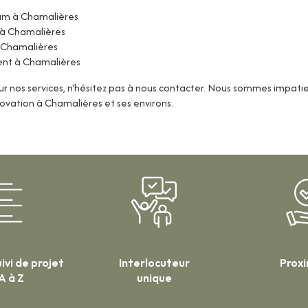
ium à Chamalières
 à Chamalières
 Chamalières
nt à Chamalières
sur nos services, n'hésitez pas à nous contacter. Nous sommes impati
novation à Chamalières et ses environs.
ivi de projet
Interlocuteur
Prox
A à Z
unique