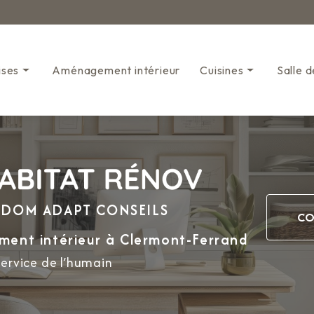
Navigation s
ises
Aménagement intérieur
Cuisines
Salle d
Cuisines classiques
Mini-cuisines
e DOM ADAPT CONSEILS
CO
ment intérieur
à Clermont-Ferrand
service de l’humain