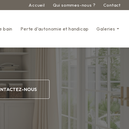
econdaire
Accueil
Qui sommes-nous ?
Contact
e bain
Perte d’autonomie et handicap
Galeries
Aménagement pour entrepr
Aménagement intérieur
Cuisine
Salle de bain
NTACTEZ-NOUS