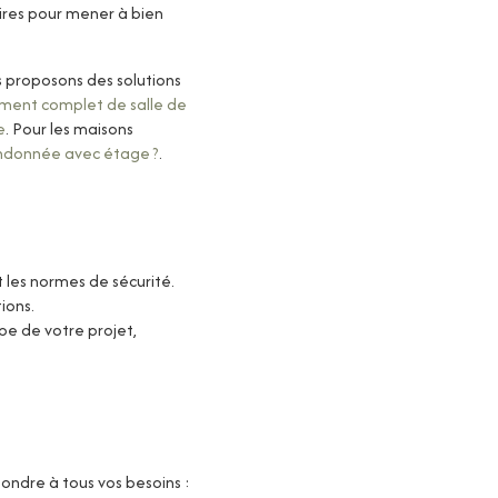
ires pour mener à bien
 proposons des solutions
ent complet de salle de
e
. Pour les maisons
andonnée avec étage ?
.
t les normes de sécurité.
ions.
e de votre projet,
ndre à tous vos besoins :